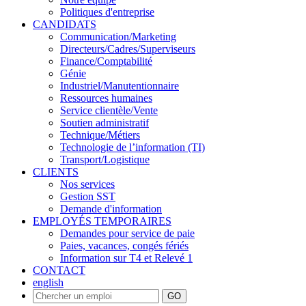
Politiques d'entreprise
CANDIDATS
Communication/Marketing
Directeurs/Cadres/Superviseurs
Finance/Comptabilité
Génie
Industriel/Manutentionnaire
Ressources humaines
Service clientèle/Vente
Soutien administratif
Technique/Métiers
Technologie de l’information (TI)
Transport/Logistique
CLIENTS
Nos services
Gestion SST
Demande d'information
EMPLOYÉS TEMPORAIRES
Demandes pour service de paie
Paies, vacances, congés fériés
Information sur T4 et Relevé 1
CONTACT
english